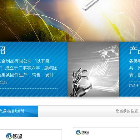
绍
产
五金制品有限公司（以下简
各类
”）成立于二零零六年，励精图
具，
为集紧固件生产，销售，设计
表，
企业。
产品详情
光身拉铆螺母
您当前的位置