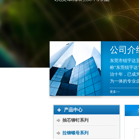
公司介
东莞市锐宇达
称“东莞锐宇达
治十年，已成
为一体的专业
更多>>
产品中心
抽芯铆钉系列
拉铆螺母系列