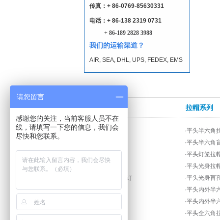
传真：+ 86-0769-85630331
电话：+ 86-138 2319 0731
+ 86-189 2828 3988
我们的运输渠道？
AIR, SEA, DHL, UPS, FEDEX, EMS
请您留言
拉钉系列
拉帽系列
感谢您的关注，当前客服人员不在
线，请填写一下您的信息，我们会
·沉头不锈钢拉钉
·平头半六角
尽快和您联系。
·沉头铁拉钉黑色
·平头半六角
·大帽沿拉钉
·平头灯笼拉
·单鼓不锈钢拉钉
·平头光身拉
·封闭圆头不锈钢拉钉
·平头光身盲
·封闭圆头铝拉钉
·平头内外半
·封闭圆头铜拉钉
·平头内外半
·海马拉钉
·平头全六角