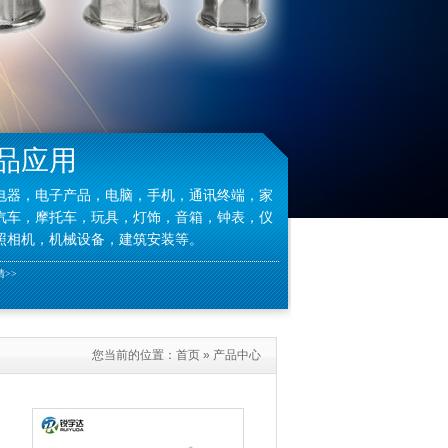
品应用
电器，电子产品，电脑，手机，通讯终端，家
汽车，摩托车，玩具，灯饰，音箱，钟表，仪
照相机，机械设备，建筑安装等。
>>
您当前的位置：
首页
»
产品中心