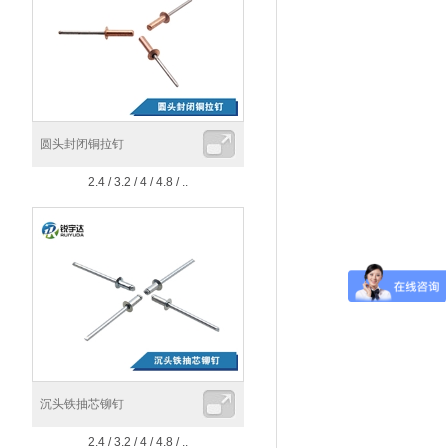
圆头封闭铜拉钉
2.4 / 3.2 / 4 / 4.8 / ..
沉头铁抽芯铆钉
2.4 / 3.2 / 4 / 4.8 / ..