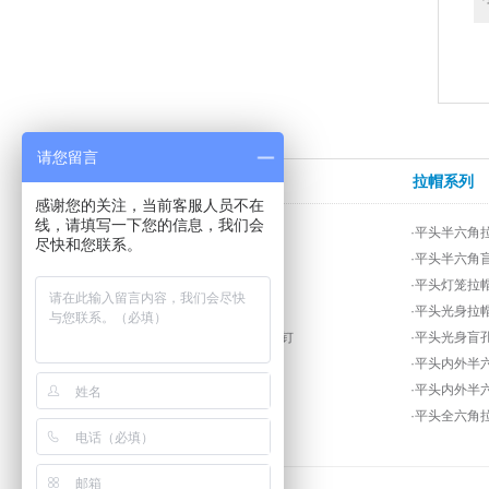
请您留言
拉钉系列
拉帽系列
感谢您的关注，当前客服人员不在
线，请填写一下您的信息，我们会
·沉头不锈钢拉钉
·平头半六角
尽快和您联系。
·沉头铁拉钉黑色
·平头半六角
·大帽沿拉钉
·平头灯笼拉
·单鼓不锈钢拉钉
·平头光身拉
·封闭圆头不锈钢拉钉
·平头光身盲
·封闭圆头铝拉钉
·平头内外半
·封闭圆头铜拉钉
·平头内外半
·海马拉钉
·平头全六角
·可掉头不锈钢拉钉
友情链接