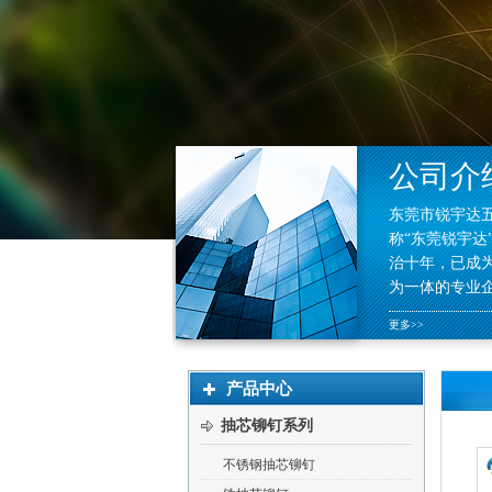
公司介
东莞市锐宇达
称“东莞锐宇达
治十年，已成
为一体的专业
更多>>
产品中心
抽芯铆钉系列
不锈钢抽芯铆钉