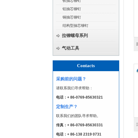
铁抽芯铆钉
铝抽芯铆钉
铜抽芯铆钉
结构型抽芯铆钉
拉铆螺母系列
气动工具
Contacts
采购前的问题？
请联系我们寻求帮助：
电话：+ 86-0769-85630321
定制生产？
联系我们的团队寻求帮助。
传真：+ 86-0769-85630331
电话：+ 86-138 2319 0731