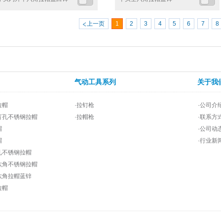
上一页
1
2
3
4
5
6
7
8
气动工具系列
关于我
拉帽
·拉钉枪
·公司介
盲孔不锈钢拉帽
·拉帽枪
·联系方
帽
·公司动
帽
·行业新
孔不锈钢拉帽
六角不锈钢拉帽
六角拉帽蓝锌
拉帽