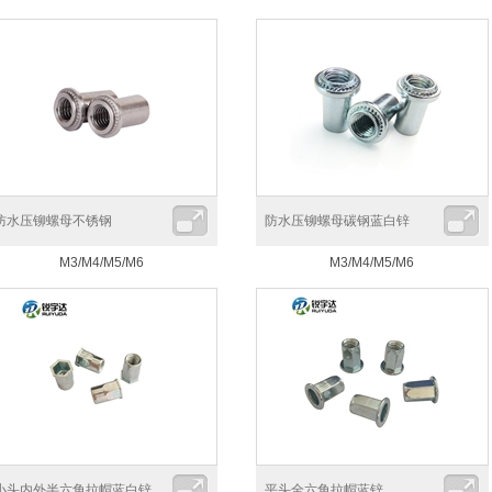
防水压铆螺母不锈钢
防水压铆螺母碳钢蓝白锌
M3/M4/M5/M6
M3/M4/M5/M6
小头内外半六角拉帽蓝白锌
平头全六角拉帽蓝锌