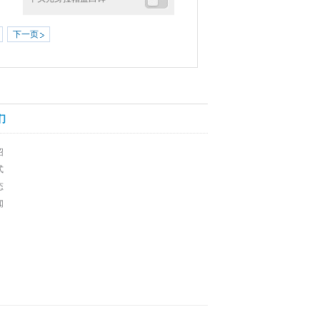
下一页
们
绍
式
态
闻